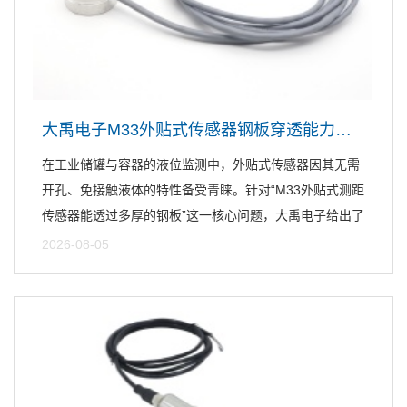
大禹电子M33外贴式传感器钢板穿透能力与液位监测解析
在工业储罐与容器的液位监测中，外贴式传感器因其无需
开孔、免接触液体的特性备受青睐。针对“M33外贴式测距
传感器能透过多厚的钢板”这一核心问题，大禹电子给出了
明...
2026-08-05