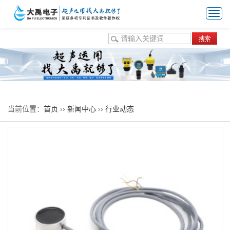
Togg
navi
热门关键词：
超声波换能器
空气换能器
水声换能器
液体流量
计换能器
气体流量计换能器
防腐型换能器
当前位置：
首页
››
新闻中心
››
行业动态