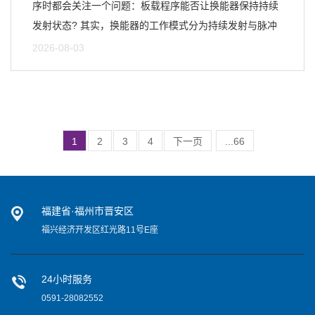
序时都会关注一个问题：板载程序能否让换能器保持持续
发射状态? 其实，换能器的工作模式分为持续发射与脉冲
发射两...
2026-08-03
1
2
3
4
下一页
...66
(总共652条记录 )
福建省·福州市晋安区
福兴经济开发区红光路11号E座
24小时服务
0591-28082552