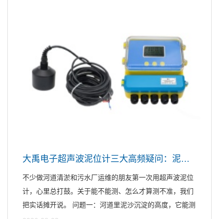
大禹电子超声波泥位计三大高频疑问：泥沙、量程、漂浮物，一次说清
不少做河道清淤和污水厂运维的朋友第一次用超声波泥位
计，心里总打鼓。关于能不能测、怎么才算测不准，我们
把实话摊开说。 问题一：河道里泥沙沉淀的高度，它能测
吗? ...