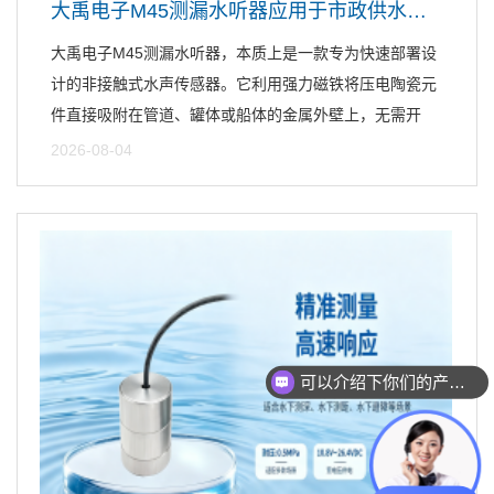
大禹电子M45测漏水听器应用于市政供水管道漏水监测
大禹电子M45测漏水听器，本质上是一款专为快速部署设
计的非接触式水声传感器。它利用强力磁铁将压电陶瓷元
件直接吸附在管道、罐体或船体的金属外壁上，无需开
孔、无需停...
2026-08-04
可以介绍下你们的产品么
你们是怎么收费的呢