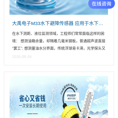
大禹电子M33水下避障传感器 应用于水下测距、液位监测领域
在水下测距、液位监测领域，工程师们常常面临这样的困
境： 想测油箱余量，却隔着几毫米钢板，普通超声波直接
“罢工”; 想测量油水分界面，传统浮球易卡滞，光学探头又
怕...
2026-08-04