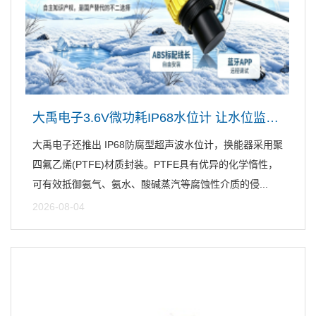
大禹电子3.6V微功耗IP68水位计 让水位监测更简单
大禹电子还推出 IP68防腐型超声波水位计，换能器采用聚
四氟乙烯(PTFE)材质封装。PTFE具有优异的化学惰性，
可有效抵御氨气、氨水、酸碱蒸汽等腐蚀性介质的侵...
2026-08-04