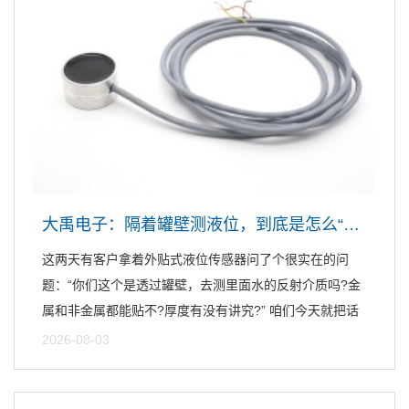
大禹电子：隔着罐壁测液位，到底是怎么“隔空取物”的？
这两天有客户拿着外贴式液位传感器问了个很实在的问
题：“你们这个是透过罐壁，去测里面水的反射介质吗?金
属和非金属都能贴不?厚度有没有讲究?” 咱们今天就把话
摊开...
2026-08-03